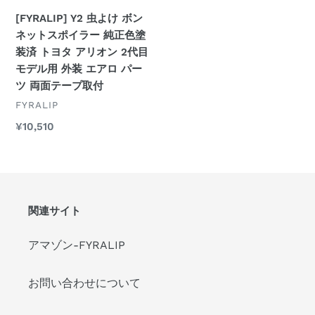
ッ
[FYRALIP] Y2 虫よけ ボン
ト
ネットスポイラー 純正色塗
ス
装済 トヨタ アリオン 2代目
ポ
モデル用 外装 エアロ パー
イ
ツ 両面テープ取付
ラ
ベ
FYRALIP
ー
ン
純
通
¥10,510
ダ
正
常
ー
価
色
格
塗
装
済
関連サイト
ト
ヨ
アマゾン-FYRALIP
タ
ア
お問い合わせについて
リ
オ