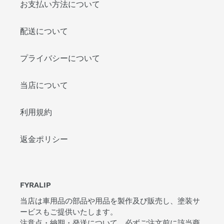
お支払い方法について
ン
2
配送について
代
目
モ
プライバシーについて
デ
ル
当店について
用
外
利用規約
装
エ
返金ポリシー
ア
ロ
パ
ー
FYRALIP
ツ
両
当店は車用品の部品や用品を製作及び販売し、塗装サ
ービスもご提供いたします。
面
注意点・納期・発送について、必ずご注文前に該当商