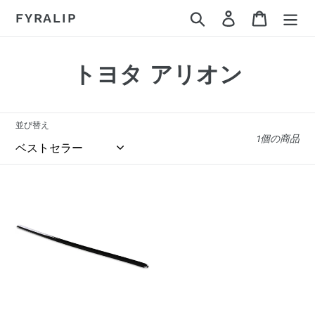
コ
検索
ログイン
カート
FYRALIP
ン
テ
ン
コ
トヨタ アリオン
ツ
に
レ
ス
ク
キ
並び替え
1個の商品
ッ
シ
プ
ョ
す
[FYRALIP]
る
ン
Y2
虫
:
よ
け
ボ
ン
ネ