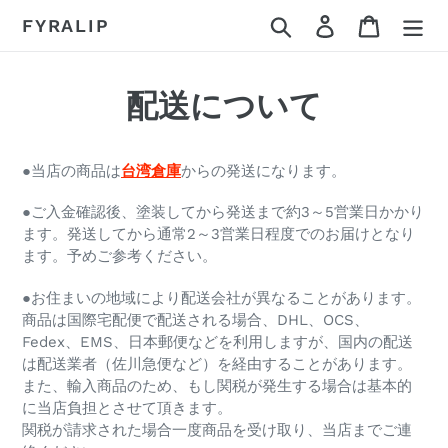
コ
検索
ログイン
カート
FYRALIP
ン
テ
ン
配送について
ツ
に
ス
●当店の商品は
台湾倉庫
からの発送になります。
キ
ッ
●ご入金確認後、塗装してから発送まで約3～5営業日かかり
プ
ます。発送してから通常2～3営業日程度でのお届けとなり
す
ます。予めご参考ください。
る
●お住まいの地域により配送会社が異なることがあります。
商品は国際宅配便で配送される場合、DHL、OCS、
Fedex、EMS、日本郵便などを利用しますが、国内の配送
は配送業者（佐川急便など）を経由することがあります。
また、輸入商品のため、もし関税が発生する場合は基本的
に当店負担とさせて頂きます。
関税が請求された場合一度商品を受け取り、当店までご連