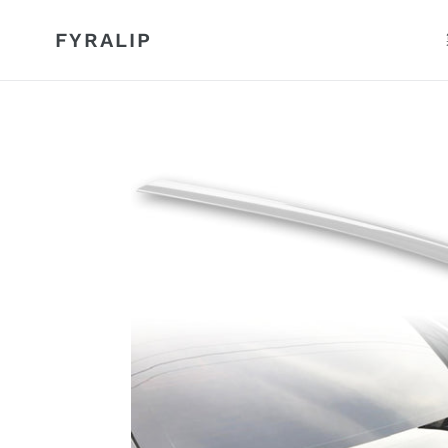
コ
ン
FYRALIP
テ
ン
ツ
に
ス
キ
ッ
プ
す
る