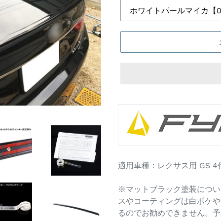
カ
ー
ト
に
商
品
適用車種：レクサス用 GS 4代目 
を
追
※マットブラック塗装につい
加
スやコーティングは白ボケや
す
るのでお勧めできません。予
る