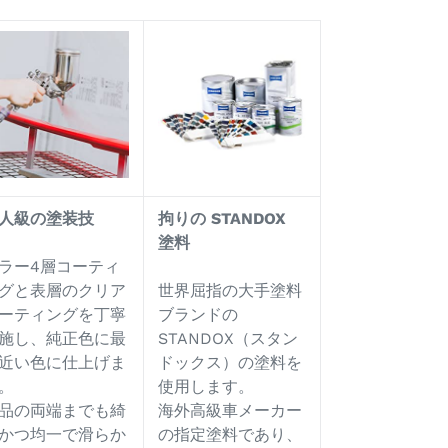
人級の塗装技
拘りの
STANDOX
塗料
ラー4層コーティ
グと表層のクリア
世界屈指の大手塗料
ーティングを丁寧
ブランドの
施し、純正色に最
STANDOX（スタン
近い色に仕上げま
ドックス）の塗料を
。
使用します。
品の両端までも綺
海外高級車メーカー
かつ均一で滑らか
の指定塗料であり、