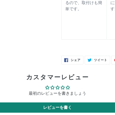
るので、取付けも簡
に
単です。
す
FACEBOOK
TWI
シェア
ツイート
で
に
シ
投
ェ
稿
ア
す
す
る
カスタマーレビュー
る
最初のレビューを書きましょう
レビューを書く