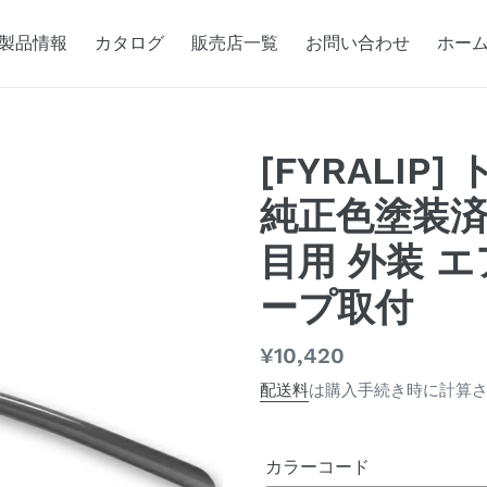
製品情報
カタログ
販売店一覧
お問い合わせ
ホー
[FYRALI
純正色塗装済 
目用 外装 エ
ープ取付
通
¥10,420
常
配送料
は購入手続き時に計算
価
格
カラーコード