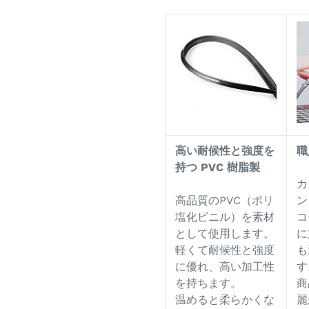
高い耐候性と強度を
職
持つ
PVC
樹脂製
カ
高品質のPVC（ポリ
ン
塩化ビニル）を素材
コ
として使用します。
に
軽くて耐候性と強度
も
に優れ、高い加工性
す
を持ちます。
商
温めると柔らかくな
麗