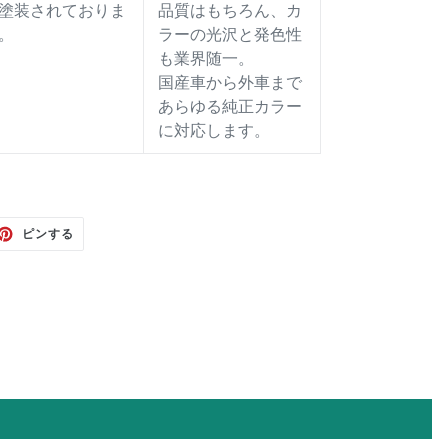
塗装されておりま
品質はもちろん、カ
。
ラーの光沢と発色性
も業界随一。
国産車から外車まで
あらゆる純正カラー
に対応します。
TTER
PINTEREST
ピンする
で
ピ
ン
す
る