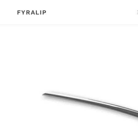
コ
ン
FYRALIP
テ
ン
ツ
に
ス
キ
ッ
プ
す
る