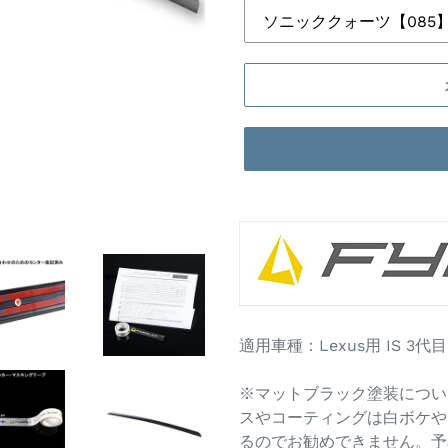
カ
ー
ト
に
商
品
適用車種：Lexus用 IS 3代目 
を
追
※マットブラック塗装につい
加
スやコーティングは白ボケや
す
るのでお勧めできません。予
る