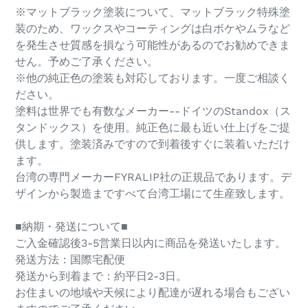
す
※マットブラック塗装について、マットブラック特殊塗
る
装のため、ワックスやコーティングは白ボケやムラなど
を発生させ質感を損なう可能性があるのでお勧めできま
せん。予めご了承ください。
※他の純正色の塗装も対応しております。一度ご相談く
ださい。
塗料は世界でも有数なメーカー--ドイツのStandox（ス
タンドックス）を使用。純正色に最も近い仕上げをご提
供します。塗装済みですので到着後すぐに装着いただけ
ます。
台湾の専門メーカーFYRALIP社の正規品であります。デ
ザインから製造まですべて台湾工場にて生産致します。
■納期・発送について■
ご入金確認後3-5営業日以内に商品を発送いたします。
発送方法：国際宅配便
発送から到着まで：約平日2-3日。
お住まいの地域や天候により配達が遅れる場合もござい