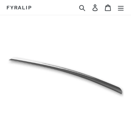
コ
検索
ログイン
カート
FYRALIP
ン
テ
ン
ツ
に
ス
キ
ッ
プ
す
る