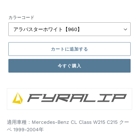
価
格
カラーコード
カートに追加する
今すぐ購入
カ
ー
ト
に
商
品
適用車種：Mercedes-Benz CL Class W215 C215 クー
を
ペ 1999-2004年
追
加