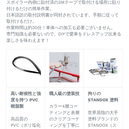
スポイラー内側に貼付済の3Mテープで取付ける場所に貼り
付けるだけの簡単作業。
日本語訳の取付説明書が同封されています。手順に従って
取付けるだけ。
作業時間は約30分！車体への加工も必要ございません。
専門知識も必要ないので、DIYで愛車をドレスアップ出来る
楽しさを味わえます！
高い耐候性と強
職人級の塗装技
拘りの
度を持つ
PVC
STANDOX
塗料
樹脂製
カラー4層コー
ティングと表層
世界屈指の大手
高品質の
のクリアコーテ
塗料ブランドの
PVC（ポリ塩化
ィングを丁寧に
STANDOX（ス