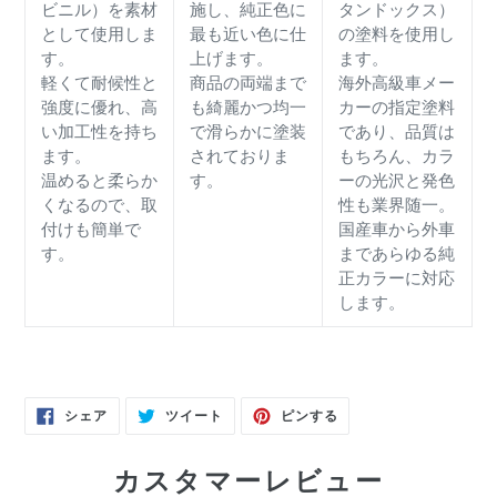
ビニル）を素材
施し、純正色に
タンドックス）
として使用しま
最も近い色に仕
の塗料を使用し
す。
上げます。
ます。
軽くて耐候性と
商品の両端まで
海外高級車メー
強度に優れ、高
も綺麗かつ均一
カーの指定塗料
い加工性を持ち
で滑らかに塗装
であり、品質は
ます。
されておりま
もちろん、カラ
温めると柔らか
す。
ーの光沢と発色
くなるので、取
性も業界随一。
付けも簡単で
国産車から外車
す。
まであらゆる純
正カラーに対応
します。
FACEBOOK
TWITTER
PINTEREST
シェア
ツイート
ピンする
で
に
で
シ
投
ピ
ェ
稿
ン
ア
す
す
カスタマーレビュー
す
る
る
る