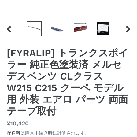
前
次
の
の
ス
ス
[FYRALIP] トランクスポイ
ラ
ラ
イ
イ
ラー 純正色塗装済 メルセ
ド
ド
デスベンツ CLクラス
W215 C215 クーペ モデル
用 外装 エアロ パーツ 両面
テープ取付
通
¥10,420
常
配送料
は購入手続き時に計算されます。