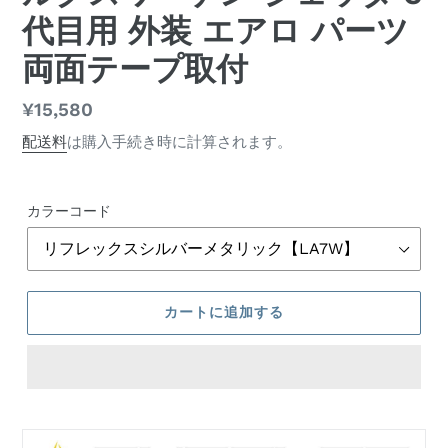
代目用 外装 エアロ パーツ
両面テープ取付
通
¥15,580
常
配送料
は購入手続き時に計算されます。
価
格
カラーコード
カートに追加する
カ
ー