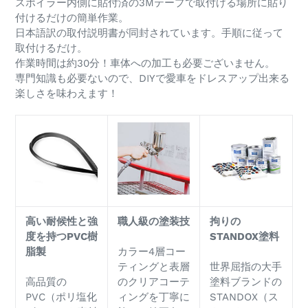
スポイラー内側に貼付済の3Mテープで取付ける場所に貼り
付けるだけの簡単作業。
日本語訳の取付説明書が同封されています。手順に従って
取付けるだけ。
作業時間は約30分！車体への加工も必要ございません。
専門知識も必要ないので、DIYで愛車をドレスアップ出来る
楽しさを味わえます！
高い耐候性と強
職人級の塗装技
拘りの
度を持つPVC樹
STANDOX塗料
脂製
カラー4層コー
ティングと表層
世界屈指の大手
高品質の
のクリアコーテ
塗料ブランドの
PVC（ポリ塩化
ィングを丁寧に
STANDOX（ス