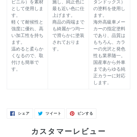
ビニル）を素材
施し、純正色に
タンドックス）
として使用しま
最も近い色に仕
の塗料を使用し
す。
上げます。
ます。
軽くて耐候性と
商品の両端まで
海外高級車メー
強度に優れ、高
も綺麗かつ均一
カーの指定塗料
い加工性を持ち
で滑らかに塗装
であり、品質は
ます。
されておりま
もちろん、カラ
温めると柔らか
す。
ーの光沢と発色
くなるので、取
性も業界随一。
付けも簡単で
国産車から外車
す。
まであらゆる純
正カラーに対応
します。
FACEBOOK
TWITTER
PINTEREST
シェア
ツイート
ピンする
で
に
で
シ
投
ピ
ェ
稿
ン
ア
す
す
カスタマーレビュー
す
る
る
る