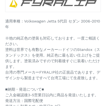
ト
に
商
品
適用車種：Volkswagen Jetta 5代目 セダン 2006-2010
を
年
追
加
す
※他の純正色の塗装も対応しております。一度ご相談く
る
ださい。
塗料は世界でも有数なメーカー--ドイツのStandox（ス
タンドックス）を使用。純正色に最も近い仕上げをご提
供します。塗装済みですので到着後すぐに装着いただけ
ます。
台湾の専門メーカーFYRALIP社の正規品であります。デ
ザインから製造まですべて台湾工場にて生産致します。
■納期・発送について■
ご入金確認後3-5営業日以内に商品を発送いたします。
発送方法：国際宅配便