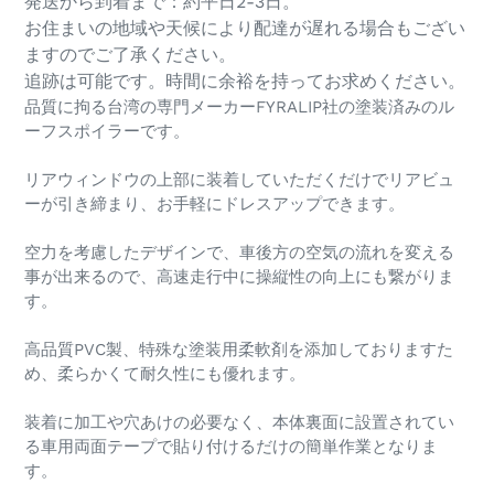
発送から到着まで：約平日2-3日。
お住まいの地域や天候により配達が遅れる場合もござい
ますのでご了承ください。
追跡は可能です。時間に余裕を持ってお求めください。
品質に拘る台湾の専門メーカーFYRALIP社の塗装済みのル
ーフスポイラーです。
リアウィンドウの上部に装着していただくだけでリアビュ
ーが引き締まり、お手軽にドレスアップできます。
空力を考慮したデザインで、車後方の空気の流れを変える
事が出来るので、高速走行中に操縦性の向上にも繋がりま
す。
高品質PVC製、特殊な塗装用柔軟剤を添加しておりますた
め、柔らかくて耐久性にも優れます。
装着に加工や穴あけの必要なく、本体裏面に設置されてい
る車用両面テープで貼り付けるだけの簡単作業となりま
す。