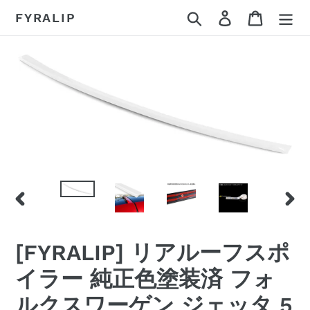
コ
検索
ログイン
カート
FYRALIP
ン
テ
ン
ツ
に
ス
キ
ッ
プ
す
る
前
次
の
の
ス
ス
[FYRALIP] リアルーフスポ
ラ
ラ
イ
イ
イラー 純正色塗装済 フォ
ド
ド
ルクスワーゲン ジェッタ 5