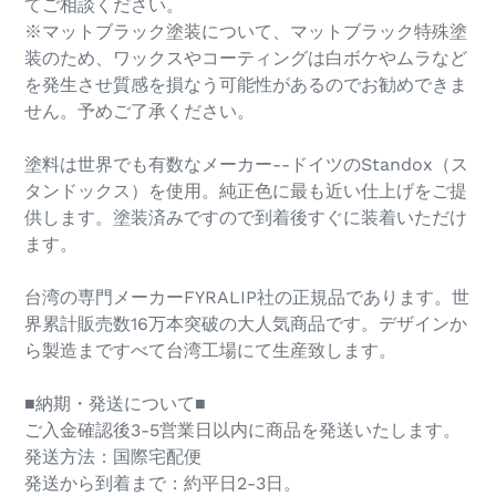
てご相談ください。
※マットブラック塗装について、マットブラック特殊塗
装のため、ワックスやコーティングは白ボケやムラなど
を発生させ質感を損なう可能性があるのでお勧めできま
せん。予めご了承ください。
塗料は世界でも有数なメーカー--ドイツのStandox（ス
タンドックス）を使用。純正色に最も近い仕上げをご提
供します。塗装済みですので到着後すぐに装着いただけ
ます。
台湾の専門メーカーFYRALIP社の正規品であります。世
界累計販売数16万本突破の大人気商品です。デザインか
ら製造まですべて台湾工場にて生産致します。
■納期・発送について■
ご入金確認後3-5営業日以内に商品を発送いたします。
発送方法：国際宅配便
発送から到着まで：約平日2-3日。