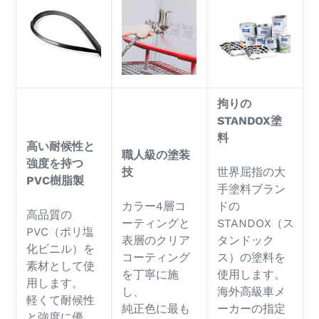
拘りの
STANDOX塗
料
高い耐候性と
職人級の塗装
強度を持つ
技
世界屈指の大
PVC樹脂製
手塗料ブラン
カラー4層コ
ドの
高品質の
ーティングと
STANDOX（ス
PVC（ポリ塩
表層のクリア
タンドック
化ビニル）を
コーティング
ス）の塗料を
素材として使
を丁寧に施
使用します。
用します。
し、
海外高級車メ
軽くて耐候性
純正色に最も
ーカーの指定
と強度に優