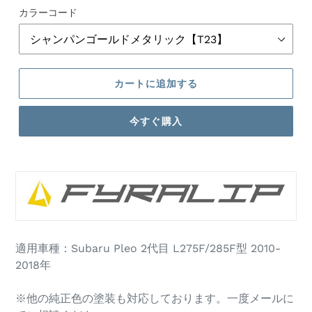
格
カラーコード
カートに追加する
今すぐ購入
カ
ー
ト
に
商
品
適用車種：Subaru Pleo 2代目 L275F/285F型 2010-
を
2018年
追
加
す
※他の純正色の塗装も対応しております。一度メールに
る