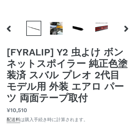
前
次
の
の
ス
ス
[FYRALIP] Y2 虫よけ ボン
ラ
ラ
イ
イ
ネットスポイラー 純正色塗
ド
ド
装済 スバル プレオ 2代目
モデル用 外装 エアロ パー
ツ 両面テープ取付
通
¥10,510
常
配送料
は購入手続き時に計算されます。
価