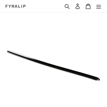
コ
検索
ログイン
カート
FYRALIP
ン
テ
ン
ツ
に
ス
キ
ッ
プ
す
る