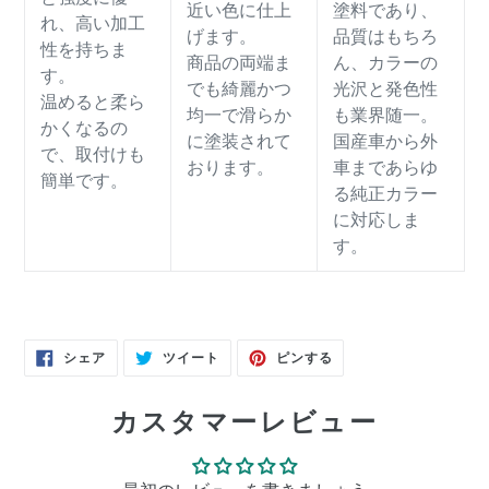
近い色に仕上
塗料であり、
れ、高い加工
げます。
品質はもちろ
性を持ちま
商品の両端ま
ん、カラーの
す。
でも綺麗かつ
光沢と発色性
温めると柔ら
均一で滑らか
も業界随一。
かくなるの
に塗装されて
国産車から外
で、取付けも
おります。
車まであらゆ
簡単です。
る純正カラー
に対応しま
す。
FACEBOOK
TWITTER
PINTEREST
シェア
ツイート
ピンする
で
に
で
シ
投
ピ
ェ
稿
ン
ア
す
す
カスタマーレビュー
す
る
る
る