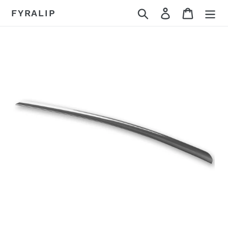
コ
検索
ログイン
カート
FYRALIP
ン
テ
ン
ツ
に
ス
キ
ッ
プ
す
る