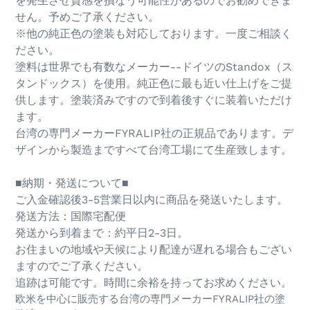
を発生させ質感を損なう可能性があるのでお勧めできま
せん。予めご了承ください。
※他の純正色の塗装も対応しております。一度ご相談く
ださい。
塗料は世界でも有数なメーカー--ドイツのStandox（ス
タンドックス）を使用。純正色に最も近い仕上げをご提
供します。塗装済みですので到着後すぐに装着いただけ
ます。
台湾の専門メーカーFYRALIP社の正規品であります。デ
ザインから製造まですべて台湾工場にて生産致します。
■納期・発送について■
ご入金確認後3-5営業日以内に商品を発送いたします。
発送方法：国際宅配便
発送から到着まで：約平日2-3日。
お住まいの地域や天候により配達が遅れる場合もござい
ますのでご了承ください。
追跡は可能です。時間に余裕を持ってお求めください。
欧米を中心に販売する台湾の専門メーカーFYRALIP社の塗