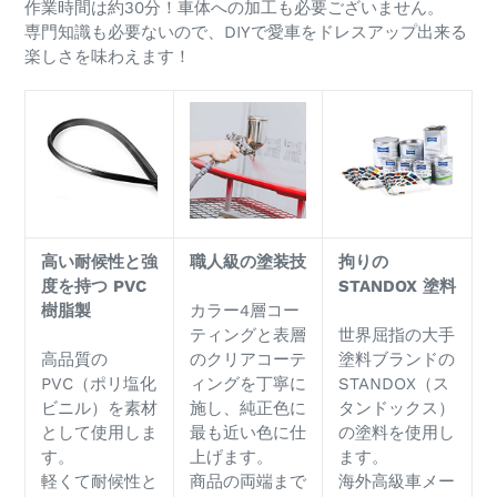
作業時間は約30分！車体への加工も必要ございません。
専門知識も必要ないので、DIYで愛車をドレスアップ出来る
楽しさを味わえます！
高い耐候性と強
職人級の塗装技
拘りの
度を持つ
PVC
STANDOX
塗料
樹脂製
カラー4層コー
ティングと表層
世界屈指の大手
高品質の
のクリアコーテ
塗料ブランドの
PVC（ポリ塩化
ィングを丁寧に
STANDOX（ス
ビニル）を素材
施し、純正色に
タンドックス）
として使用しま
最も近い色に仕
の塗料を使用し
す。
上げます。
ます。
軽くて耐候性と
商品の両端まで
海外高級車メー