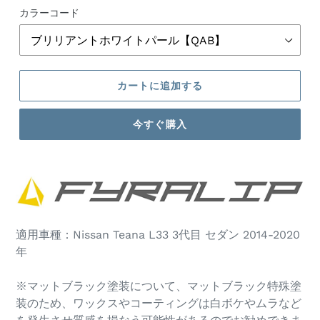
格
カラーコード
カートに追加する
今すぐ購入
カ
ー
ト
に
商
適用車種：Nissan Teana L33 3代目 セダン
2014-2020
品
年
を
追
※マットブラック塗装について、マットブラック特殊塗
加
装のため、ワックスやコーティングは白ボケやムラなど
す
る