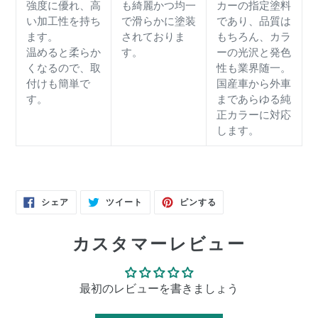
強度に優れ、高
も綺麗かつ均一
カーの指定塗料
い加工性を持ち
で滑らかに塗装
であり、品質は
ます。
されておりま
もちろん、カラ
温めると柔らか
す。
ーの光沢と発色
くなるので、取
性も業界随一。
付けも簡単で
国産車から外車
す。
まであらゆる純
正カラーに対応
します。
FACEBOOK
TWITTER
PINTEREST
シェア
ツイート
ピンする
で
に
で
シ
投
ピ
ェ
稿
ン
ア
す
す
カスタマーレビュー
す
る
る
る
最初のレビューを書きましょう