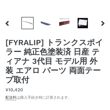
前
次
の
の
ス
ス
[FYRALIP] トランクスポイ
ラ
ラ
イ
イ
ラー 純正色塗装済 日産 テ
ド
ド
ィアナ 3代目 モデル用 外
装 エアロ パーツ 両面テー
プ取付
通
¥10,420
常
配送料
は購入手続き時に計算されます。
価