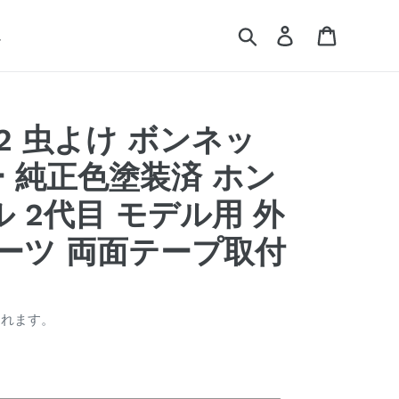
検索
ログイン
カート
ム
] Y2 虫よけ ボンネッ
 純正色塗装済 ホン
 2代目 モデル用 外
パーツ 両面テープ取付
されます。