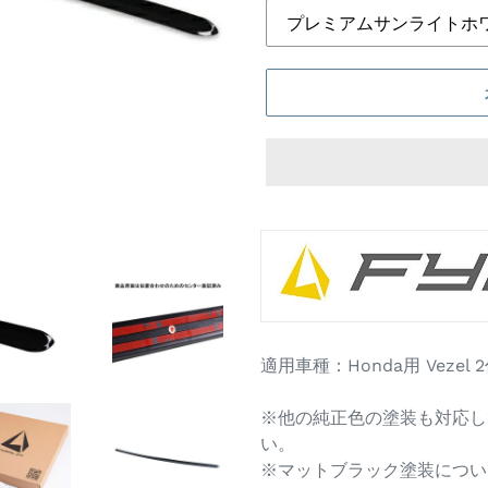
カ
ー
ト
に
商
品
適用車種：Honda用 Vezel 2代
を
追
※他の純正色の塗装も対応し
加
い。
す
※マットブラック塗装につい
る