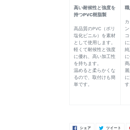
高い耐候性と強度を
職
持つPVC樹脂製
カ
高品質のPVC（ポリ
ン
塩化ビニル）を素材
コ
として使用します。
に
軽くて耐候性と強度
純
に優れ、高い加工性
に
を持ちます。
商
温めると柔らかくな
麗
るので、取付けも簡
に
単です。
す
FACEBOOK
TWI
シェア
ツイート