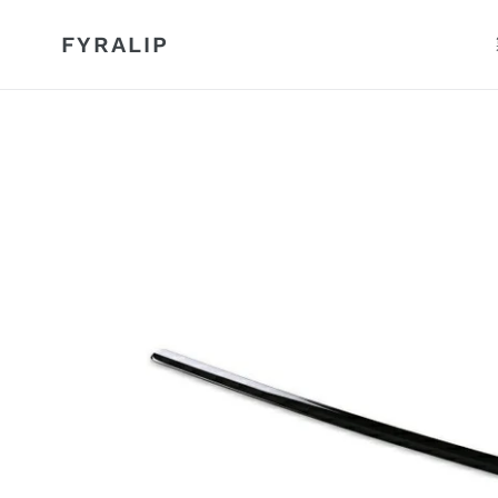
コ
ン
FYRALIP
テ
ン
ツ
に
ス
キ
ッ
プ
す
る