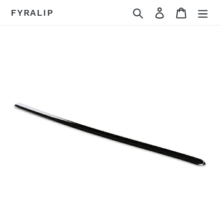
コ
検索
ログイン
カート
FYRALIP
ン
テ
ン
ツ
に
ス
キ
ッ
プ
す
る