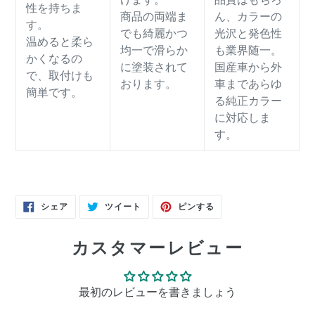
性を持ちま
商品の両端ま
ん、カラーの
す。
でも綺麗かつ
光沢と発色性
温めると柔ら
均一で滑らか
も業界随一。
かくなるの
に塗装されて
国産車から外
で、取付けも
おります。
車まであらゆ
簡単です。
る純正カラー
に対応しま
す。
FACEBOOK
TWITTER
PINTEREST
シェア
ツイート
ピンする
で
に
で
シ
投
ピ
ェ
稿
ン
ア
す
す
カスタマーレビュー
す
る
る
る
最初のレビューを書きましょう