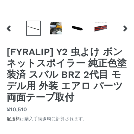
前
次
の
の
ス
ス
[FYRALIP] Y2 虫よけ ボン
ラ
ラ
イ
イ
ネットスポイラー 純正色塗
ド
ド
装済 スバル BRZ 2代目 モ
デル用 外装 エアロ パーツ
両面テープ取付
通
¥10,510
常
配送料
は購入手続き時に計算されます。
価