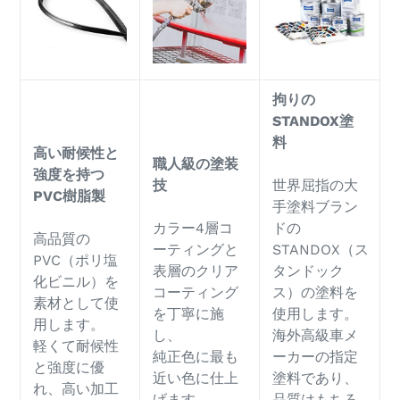
拘りの
STANDOX塗
料
高い耐候性と
職人級の塗装
強度を持つ
技
世界屈指の大
PVC樹脂製
手塗料ブラン
カラー4層コ
ドの
高品質の
ーティングと
STANDOX（ス
PVC（ポリ塩
表層のクリア
タンドック
化ビニル）を
コーティング
ス）の塗料を
素材として使
を丁寧に施
使用します。
用します。
し、
海外高級車メ
軽くて耐候性
純正色に最も
ーカーの指定
と強度に優
近い色に仕上
塗料であり、
れ、高い加工
げます。
品質はもちろ