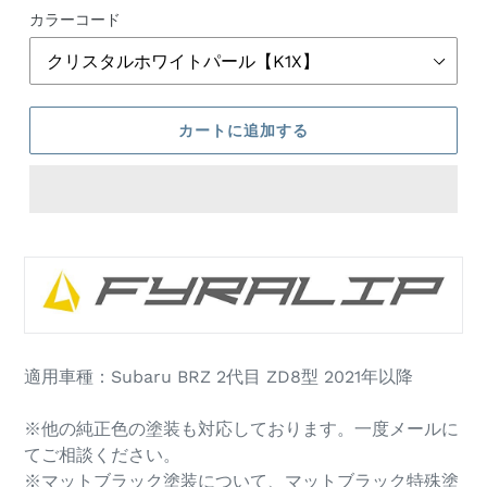
格
カラーコード
カートに追加する
カ
ー
ト
に
商
品
適用車種：Subaru BRZ 2代目 ZD8型 2021年以降
を
追
加
※他の純正色の塗装も対応しております。一度メールに
す
てご相談ください。
る
※マットブラック塗装について、マットブラック特殊塗