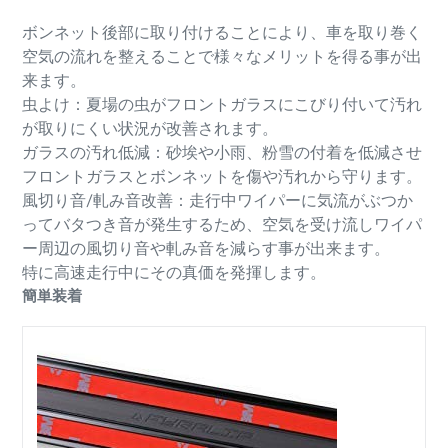
ボンネット後部に取り付けることにより、車を取り巻く
空気の流れを整えることで様々なメリットを得る事が出
来ます。
虫よけ：夏場の虫がフロントガラスにこびり付いて汚れ
が取りにくい状況が改善されます。
ガラスの汚れ低減：砂埃や小雨、粉雪の付着を低減させ
フロントガラスとボンネットを傷や汚れから守ります。
風切り音/軋み音改善：走行中ワイパーに気流がぶつか
ってバタつき音が発生するため、空気を受け流しワイパ
ー周辺の風切り音や軋み音を減らす事が出来ます。
特に高速走行中にその真価を発揮します。
簡単装着