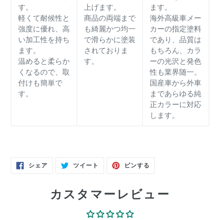
す。
上げます。
ます。
軽くて耐候性と
商品の両端まで
海外高級車メー
強度に優れ、高
も綺麗かつ均一
カーの指定塗料
い加工性を持ち
で滑らかに塗装
であり、品質は
ます。
されておりま
もちろん、カラ
温めると柔らか
す。
ーの光沢と発色
くなるので、取
性も業界随一。
付けも簡単で
国産車から外車
す。
まであらゆる純
正カラーに対応
します。
FACEBOOK
TWITTER
PINTEREST
シェア
ツイート
ピンする
で
に
で
シ
投
ピ
ェ
稿
ン
ア
す
す
カスタマーレビュー
す
る
る
る