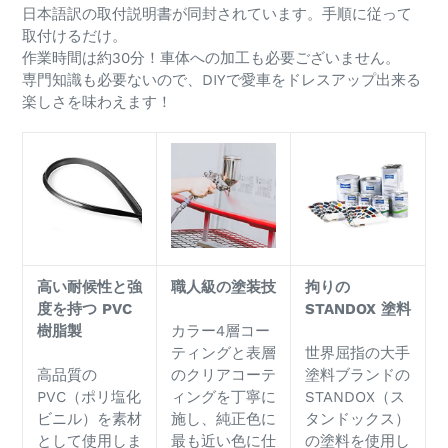
日本語訳の取付説明書が同封されています。手順に従って
取付けるだけ。
作業時間は約30分！車体への加工も必要ございません。
専門知識も必要ないので、DIYで愛車をドレスアップ出来る
楽しさを味わえます！
高い耐候性と強
職人級の塗装技
拘りの
度を持つ
PVC
STANDOX
塗料
樹脂製
カラー4層コー
ティングと表層
世界屈指の大手
高品質の
のクリアコーテ
塗料ブランドの
PVC（ポリ塩化
ィングを丁寧に
STANDOX（ス
ビニル）を素材
施し、純正色に
タンドックス）
として使用しま
最も近い色に仕
の塗料を使用し