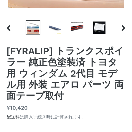
前
次
の
の
ス
ス
[FYRALIP] トランクスポイ
ラ
ラ
イ
イ
ラー 純正色塗装済 トヨタ
ド
ド
用 ウィンダム 2代目 モデ
ル用 外装 エアロ パーツ 両
面テープ取付
通
¥10,420
常
配送料
は購入手続き時に計算されます。
価