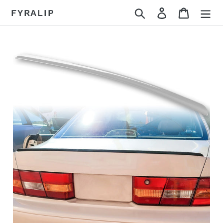
コ
検索
ログイン
カート
FYRALIP
ン
テ
ン
ツ
に
ス
キ
ッ
プ
す
る