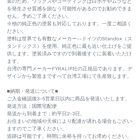
装のため、ワックスやコーティングは白ボケやムラなど
を発生させ質感を損なう可能性があるのでお勧めできま
せん。予めご了承ください。
※他の純正色の塗装も対応しております。一度ご相談く
ださい。
塗料は世界でも有数なメーカー--ドイツのStandox（ス
タンドックス）を使用。純正色に最も近い仕上げをご提
供します。塗装済みですので到着後すぐに装着いただけ
ます。
台湾の専門メーカーFYRALIP社の正規品であります。デ
ザインから製造まですべて台湾工場にて生産致します。
■納期・発送について■
ご入金確認後3-5営業日以内に商品を発送いたします。
発送方法：国際宅配便
発送から到着まで：約平日2-3日。
お住まいの地域や天候により配達が遅れる場合もござい
ますのでご了承ください。
追跡は可能です。時間に余裕を持ってお求めください。