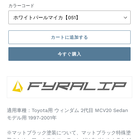
格
カラーコード
カートに追加する
今すぐ購入
カ
ー
ト
に
商
品
適用車種：Toyota用 ウィンダム 2代目 MCV20 Sedan
を
モデル用 1997-2001年
追
加
す
※マットブラック塗装について、マットブラック特殊塗
る