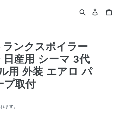
検索
ログイン
カート
ム
P] トランクスポイラー
 日産用 シーマ 3代
デル用 外装 エアロ パ
ープ取付
されます。