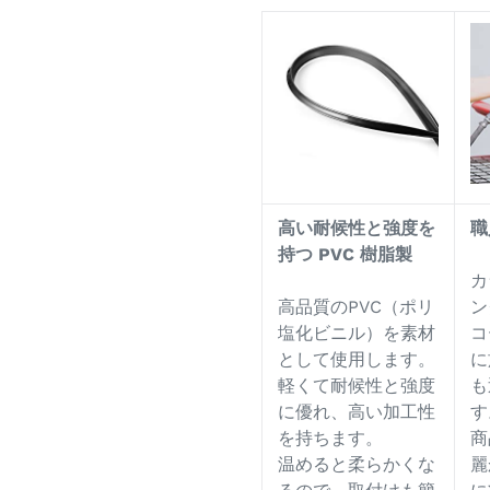
高い耐候性と強度を
職
持つ
PVC
樹脂製
カ
高品質のPVC（ポリ
ン
塩化ビニル）を素材
コ
として使用します。
に
軽くて耐候性と強度
も
に優れ、高い加工性
す
を持ちます。
商
温めると柔らかくな
麗