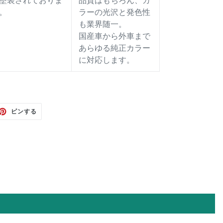
塗装されておりま
品質はもちろん、カ
。
ラーの光沢と発色性
も業界随一。
国産車から外車まで
あらゆる純正カラー
に対応します。
TTER
PINTEREST
ピンする
で
ピ
ン
す
る