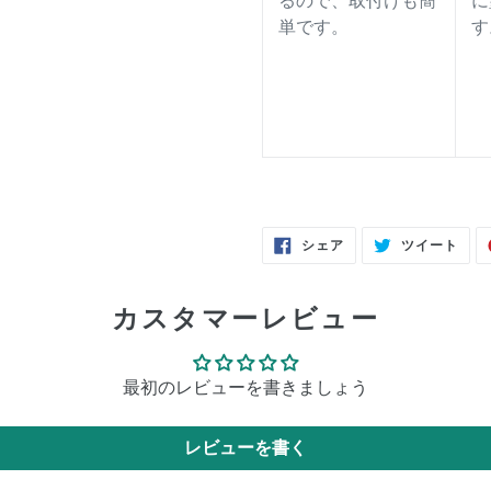
るので、取付けも簡
に
単です。
す
FACEBOOK
TWI
シェア
ツイート
で
に
シ
投
ェ
稿
ア
す
す
る
カスタマーレビュー
る
最初のレビューを書きましょう
レビューを書く