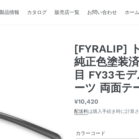
製品情報
カタログ
販売店一覧
お問い合わせ
ホー
[FYRALI
純正色塗装済
目 FY33モ
ーツ 両面テ
通
¥10,420
常
配送料
は購入手続き時に計算
価
格
カラーコード