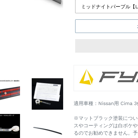
カ
ー
ト
に
商
品
適用車種：Nissan用 Cima 3代
を
追
※マットブラック塗装につい
加
スやコーティングは白ボケや
す
るのでお勧めできません。予
る