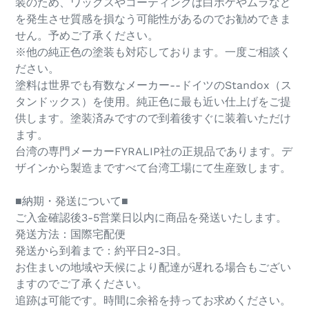
装のため、ワックスやコーティングは白ボケやムラなど
を発生させ質感を損なう可能性があるのでお勧めできま
せん。予めご了承ください。
※他の純正色の塗装も対応しております。一度ご相談く
ださい。
塗料は世界でも有数なメーカー--ドイツのStandox（ス
タンドックス）を使用。純正色に最も近い仕上げをご提
供します。塗装済みですので到着後すぐに装着いただけ
ます。
台湾の専門メーカーFYRALIP社の正規品であります。デ
ザインから製造まですべて台湾工場にて生産致します。
■納期・発送について■
ご入金確認後3-5営業日以内に商品を発送いたします。
発送方法：国際宅配便
発送から到着まで：約平日2-3日。
お住まいの地域や天候により配達が遅れる場合もござい
ますのでご了承ください。
追跡は可能です。時間に余裕を持ってお求めください。