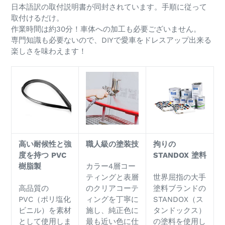
日本語訳の取付説明書が同封されています。手順に従って
取付けるだけ。
作業時間は約30分！車体への加工も必要ございません。
専門知識も必要ないので、DIYで愛車をドレスアップ出来る
楽しさを味わえます！
高い耐候性と強
職人級の塗装技
拘りの
度を持つ
PVC
STANDOX
塗料
樹脂製
カラー4層コー
ティングと表層
世界屈指の大手
高品質の
のクリアコーテ
塗料ブランドの
PVC（ポリ塩化
ィングを丁寧に
STANDOX（ス
ビニル）を素材
施し、純正色に
タンドックス）
として使用しま
最も近い色に仕
の塗料を使用し