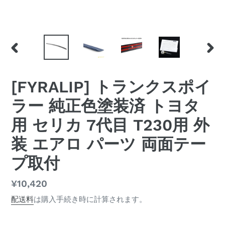
前
次
の
の
ス
ス
[FYRALIP] トランクスポイ
ラ
ラ
イ
イ
ラー 純正色塗装済 トヨタ
ド
ド
用 セリカ 7代目 T230用 外
装 エアロ パーツ 両面テー
プ取付
通
¥10,420
常
配送料
は購入手続き時に計算されます。
価