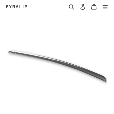
コ
検索
ログイン
カート
FYRALIP
ン
テ
ン
ツ
に
ス
キ
ッ
プ
す
る