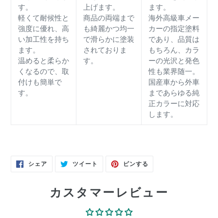
す。
上げます。
ます。
軽くて耐候性と
商品の両端まで
海外高級車メー
強度に優れ、高
も綺麗かつ均一
カーの指定塗料
い加工性を持ち
で滑らかに塗装
であり、品質は
ます。
されておりま
もちろん、カラ
温めると柔らか
す。
ーの光沢と発色
くなるので、取
性も業界随一。
付けも簡単で
国産車から外車
す。
まであらゆる純
正カラーに対応
します。
FACEBOOK
TWITTER
PINTEREST
シェア
ツイート
ピンする
で
に
で
シ
投
ピ
ェ
稿
ン
ア
す
す
カスタマーレビュー
す
る
る
る