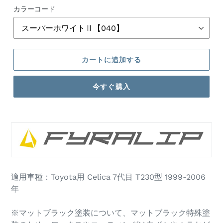
格
カラーコード
カートに追加する
今すぐ購入
カ
ー
ト
に
商
品
適用車種：Toyota用 Celica 7代目 T230型 1999-2006
を
年
追
加
す
※マットブラック塗装について、マットブラック特殊塗
る